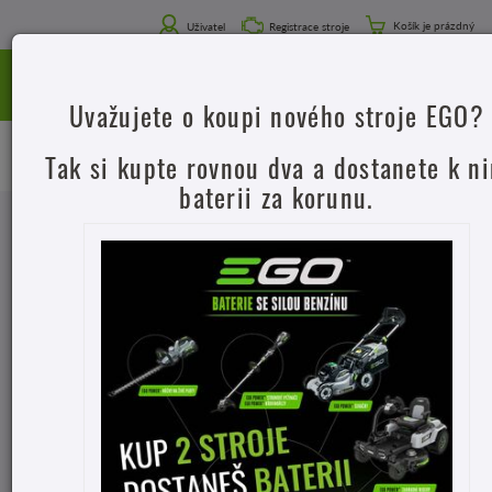
Košík je prázdný
Uživatel
Registrace stroje
Uvažujete o koupi nového stroje EGO?
Úvod
Prodejní a servisní síť
AgroChmelař
Tak si kupte rovnou dva a dostanete k n
baterii za korunu.
AgroChmelař
KONTAKTY
Telefon
573 330 019
E-mail
agrochmelar@seznam.cz
Web
www.miniagro.cz/
GPS
49.294998544489,17.389735020697