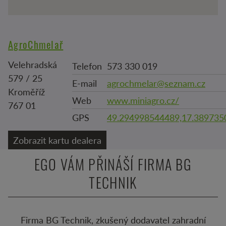
AgroChmelař
Velehradská
Telefon
573 330 019
579 / 25
E-mail
agrochmelar@seznam.cz
Kroměříž
Web
www.miniagro.cz/
767 01
GPS
49.294998544489,17.389735
Zobrazit kartu dealera
EGO VÁM PŘINÁŠÍ FIRMA BG
TECHNIK
Firma BG Technik, zkušený dodavatel zahradní